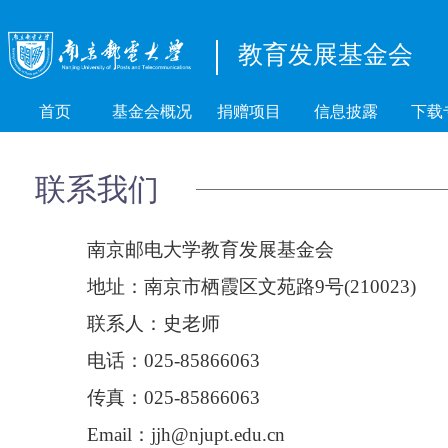
教育发展基金会
首页
基金会概况
捐赠项目
信息披露
下载
联系我们
南京邮电大学教育发展基金会
地址
：
南京市栖霞区文苑路
9
号
(
210023
)
联系人：史老师
电
话
：
025-85866063
传真：
025-85866063
Email：jjh@njupt.edu.cn